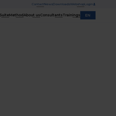
Contact
News
Downloads
Webshop
Login
Suite
Method
About us
Consultants
Trainings
EN