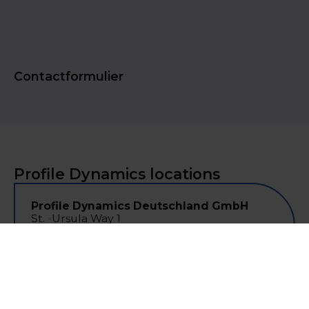
Contactformulier
Profile Dynamics locations
Profile Dynamics Deutschland GmbH
St. -Ursula Way 1
21335 Luneburg
Deutschland