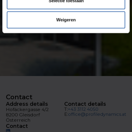
Selectie toestaan
Weigeren
Contact
Address details
Contact details
Hofäckergasse 4/2
T:
+43 3112 4050
E:
office@profiledynamics.at
8200 Gleisdorf
Österreich
Contact