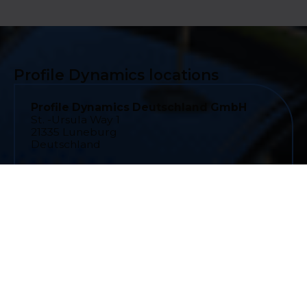
Profile Dynamics locations
Profile Dynamics Deutschland GmbH
St. -Ursula Way 1
21335 Luneburg
Deutschland
Profile Dynamics Austria
Hofäckergasse 4/2
8200 Gleisdorf
Österreich