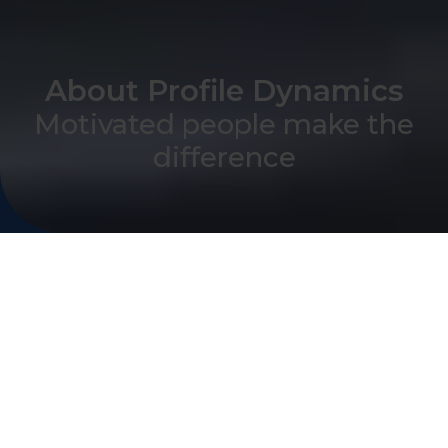
About Profile Dynamics
Motivated people make the
difference
Imagine...
Imagine a world where we're all doing what
we love and what we're good at. A world in
which our inner drives and our work align
perfectly. In that world, both our work
happiness and productivity are optimized.
Because when you are energized by what