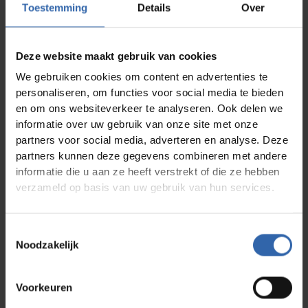
Toestemming
Details
Over
De valkuil van aannames
Deze website maakt gebruik van cookies
Zonder onderbouwde meting vullen we zelf in wat
We gebruiken cookies om content en advertenties te
we denken dat iemand drijft. We projecteren onze
eigen waarden op de ander:
personaliseren, om functies voor social media te bieden
en om ons websiteverkeer te analyseren. Ook delen we
Een leider met prestatiedrang herkent vooral
informatie over uw gebruik van onze site met onze
ambitie. Een harmoniegerichte manager ziet vooral
samenwerking.
partners voor social media, adverteren en analyse. Deze
partners kunnen deze gegevens combineren met andere
Die aannames kleuren beslissingen bij selectie,
informatie die u aan ze heeft verstrekt of die ze hebben
beoordelingen leiderschapsontwikkeling, en
verzameld op basis van uw gebruik van hun services.
kosten organisaties energie, tijd en talent.
Een wetenschappelijk onderbouwde
drijfverenmeting haalt de ruis uit dat proces. Ze
Toestemmingsselectie
maakt ruimte voor gesprekken op inzicht in plaats
Noodzakelijk
van op interpretatie.
Voorkeuren
Leiderschap dat meet wat ertoe doet