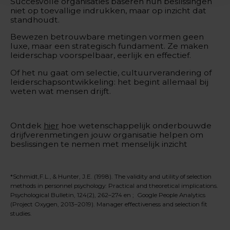
Succesvolle organisaties baseren hun beslissingen
niet op toevallige indrukken, maar op inzicht dat
standhoudt.
Bewezen betrouwbare metingen vormen geen
luxe, maar een strategisch fundament. Ze maken
leiderschap voorspelbaar, eerlijk en effectief.
Of het nu gaat om selectie, cultuurverandering of
leiderschapsontwikkeling: het begint allemaal bij
weten wat mensen drijft.
Ontdek
hier
hoe wetenschappelijk onderbouwde
drijfverenmetingen jouw organisatie helpen om
beslissingen te nemen met menselijk inzicht
*Schmidt,F.L., & Hunter, J.E. (1998). The validity and utility of selection
methods in personnel psychology: Practical and theoretical implications.
Psychological Bulletin, 124(2), 262–274 en ; Google People Analytics
(Project Oxygen, 2013–2019). Manager effectiveness and selection fit
studies.