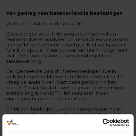
Van gedrag naar betekenisvolle beslissingen
Wat levert dat op in de praktijk?
Bij een organisatie in de zorgsector gebruiken
teams drijfverenanalyses om te bepalen wie past in
hun zelforganiserende structuur. Niet op basis van
‘wie lijkt op wie’, maar op wat het team nodig heeft.
Dat zorgt voor balans tussen daadkracht en
samenwerking.
Een gemeente past drijfverenmetingen toe in
sollicitatiegesprekken én conflictbemiddeling. De
vraag verandert van “past deze persoon in het
plaatje?” naar “past dit werk bij wat deze persoon
echtbelangrijk vindt?”. Het resultaat: meer
eigenaarschap en minder verloop.
En bij een landelijke uitvoeringsorganisatie helpt
inzicht in drijfveren bij cultuurverandering – van
top-down naar lerend en verantwoordelijk.
In al deze situaties fungeert de meting als kompas:
ze maakt zichtbaar wat eerder onbesproken bleef.