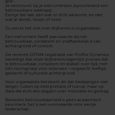
gok.
Je vertrouwt op je instrumenten, bijvoorbeeld een
betrouwbare weerapp .
Eentje die laat zien wat er écht aankomt, en niet
wat je denkt, hoopt of voelt.
Zo werkt het ook met drijfveren in organisaties.
Een instrument heeft pas waarde als het
betrouwbaar, consistent en onafhankelijk is van
achtergrond of context.
De recente COTAN-registratie van Profile Dynamics
bevestigt dat onze drijfverenvragenlijst precies dat
is: betrouwbaar, consistent en stabiel over tijd, met
één normgroep voor iedereen – ongeacht leeftijd,
geslacht of culturele achtergrond.
Voor organisaties betekent dit dat beslissingen niet
langer rusten op interpretatie of toeval, maar op
data die écht iets zeggen over motivatie en gedrag.
Bewezen betrouwbaarheid is geen academisch
keurmerk; het is een voorwaarde voor eerlijk
leiderschap.