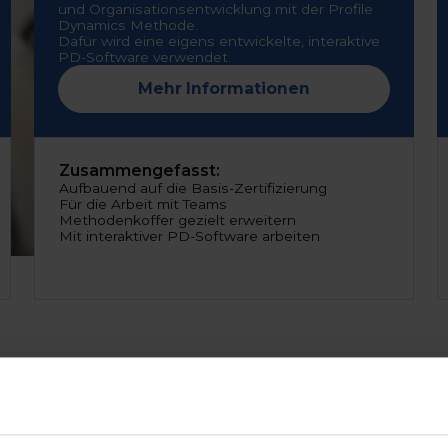
und Organisationsentwicklung mit der Profile
Dynamics Methode.
Dafür wird eine eigens entwickelte, interaktive
PD-Software verwendet.
Mehr Informationen
Zusammengefasst:
Aufbauend auf die Basis-Zertifizierung
Für die Arbeit mit Teams
Methodenkoffer gezielt erweitern
Mit interaktiver PD-Software arbeiten