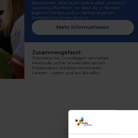
absolvieren, aber auch online über unsere E-
Learning-Plattform, so dass du in deinem
eigenen Tempo und zu deiner eigenen
Zeitplanung lernen kannst.
Mehr Informationen
Zusammengefasst:
Theoretische Grundlagen verstehen
Methode sicher anwenden lernen
Praxisnahes Arbeiten entwickeln
Lernen – wann und wo du willst