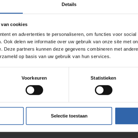
Details
 van cookies
Für Consultants
ent en advertenties te personaliseren, om functies voor social
Du hast die Ausbildung schon gemacht, warst
. Ook delen we informatie over uw gebruik van onze site met on
aber länger nicht aktiv im Coaching? Dann
e. Deze partners kunnen deze gegevens combineren met andere i
begleiten wir dich und machen dich schnell
wieder fit für die Praxis – bei Fragen rund um
erzameld op basis van uw gebruik van hun services.
den Service sind wir natürlich für dich da.
Jetzt anfragen
Voorkeuren
Statistieken
Zusammengefasst:
Selectie toestaan