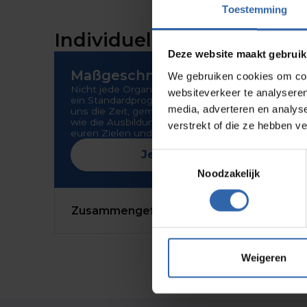
Toestemming
Individuelle Lösungen
Deze website maakt gebruik
Maßgeschneidert
We gebruiken cookies om cont
Nicht jede Organisation oder Gruppe passt in
websiteverkeer te analyseren
ein Standardprogramm. Deshalb nehmen wir
media, adverteren en analys
uns die Zeit, gemeinsam mit dir zu überlegen,
wie die Ausbildung perfekt zu deinem Team,
verstrekt of die ze hebben v
euren Zielen und euren Abläufen passt.
Jetzt anfragen
Toestemmingsselectie
Noodzakelijk
Zusammengefasst:
Weigeren