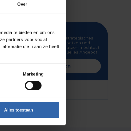
Over
Für Incompany
 media te bieden en om ons
Wenn du Profile Dynamics als strategisches
ze partners voor social
Tool in deiner HR-Abteilung einsetzen und
nformatie die u aan ze heeft
autark in deiner Organisation nutzen möchtest,
erstellen wir dir gern ein individuelles Angebot
für eine Incompany-Lösung.
Jetzt anfragen
Marketing
Zusammengefasst:
Alles toestaan