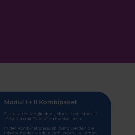
Modul I + II Kombipaket
Du hast die Möglichkeit, Modul I mit Modul II
„Arbeiten mit Teams“ zu kombinieren.
In der Kombinationsausbildung werden die
Inhalte beider Module verbunden. Du lernst,