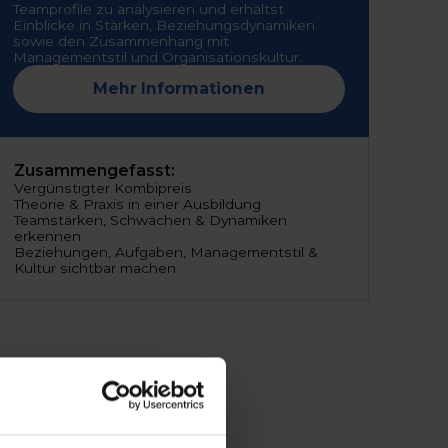
Teamprofile zu analysieren und erhältst
Einblicke in Stärken, Beziehungsdynamiken
sowie den Zusammenhang mit
Managementstil und Organisationskultur.
Mehr Informationen
Zusammengefasst:
Vergünstigter Kombipreis
Theorie & Praxis in einer Ausbildung
Teamstärken, Schwächen & Dynamiken
erkennen
Beziehungen, Aufgaben, Managementstil &
Kultur sichtbar machen