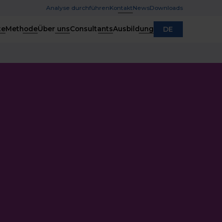
Analyse durchführen
Kontakt
News
Downloads
te
Methode
Über uns
Consultants
Ausbildung
DE