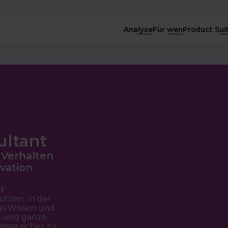
Analyse
Für wen
Product Sui
ultant
 Verhalten
vation
d
utzen. In der
das Wissen und
s und ganze
isse sicher zu