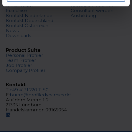
Über uns
Unsere Consultants
Unser Team
Consultant Suchen
Franchise
Consultant werden
Kontakt Niederlande
Ausbildung
Kontakt Deutschland
Kontakt Österreich
News
Downloads
Product Suite
Personal Profiler
Team Profiler
Job Profiler
Company Profiler
Kontakt
T:
+49 4131 220 11 50
E:
buero@profiledynamics.de
Auf dem Meere 1-2
21335 Lüneburg
Handelskammer: 09165054