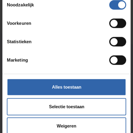
Noodzakelijk
Jetzt registrieren
Voorkeuren
Statistieken
Marketing
Alles toestaan
Analyse
Für wen
Individuell
HR
Team
Verwaltung
Selectie toestaan
Organisation
C-level
Consultants
Weigeren
Über uns
Consultants