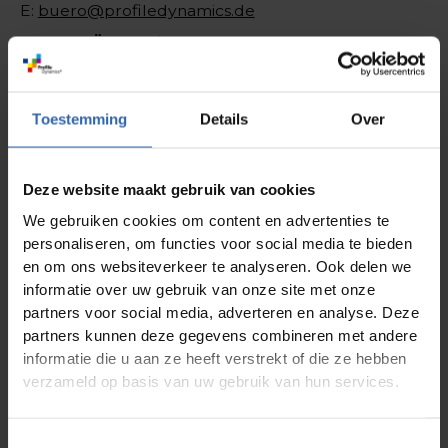
E:
buero@profiledynamics.de
Kontakt Österreich:
T:
+43 3112 4050
E:
office@profiledynamics.at
Toestemming
Details
Over
Deze website maakt gebruik van cookies
We gebruiken cookies om content en advertenties te
personaliseren, om functies voor social media te bieden
Newsletter abonnieren
en om ons websiteverkeer te analyseren. Ook delen we
Vorname
informatie over uw gebruik van onze site met onze
partners voor social media, adverteren en analyse. Deze
Nachname
partners kunnen deze gegevens combineren met andere
informatie die u aan ze heeft verstrekt of die ze hebben
verzameld op basis van uw gebruik van hun services.
E-mail-Adresse
Toestemmingsselectie