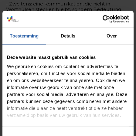
- Zweitens: eine Kommunikation, die nicht in
Worthülsen stecken bleibt, sondern Bedeutung
schafft.
- Drittens: individuelle Entwicklung, die nicht nur
einzelne stärkt, sondern dem gesamten Team
zugutekommt, und
Toestemming
Details
Over
- Viertens: eine bewusste Gestaltung des
Miteinanders – als Grundlage für eine
Teamdynamik, die auch Konflikten und schwierigen
Deze website maakt gebruik van cookies
Momenten standhält.
We gebruiken cookies om content en advertenties te
Teams, die in diesen vier Feldern gemeinsam leben
personaliseren, om functies voor social media te bieden
und lernen, werden nicht nur leistungsstark,
en om ons websiteverkeer te analyseren. Ook delen we
sondern wirksam. Das konkrete Rezept entwickeln
informatie over uw gebruik van onze site met onze
wir dann individuell – im besten Fall gemeinsam.
Und wer es ganz genau wissen will… der darf mich
partners voor social media, adverteren en analyse. Deze
natürlich auch gerne buchen.
partners kunnen deze gegevens combineren met andere
informatie die u aan ze heeft verstrekt of die ze hebben
Stell dir vor,
verzameld op basis van uw gebruik van hun services.
dein
Coachingstil
wäre eine
Toestemmingsselectie