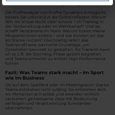
zusätzlich auch die Teammitglieder gut kennen.
Die Profilanalyse von Profile Dynamics ermöglicht
beides. Sie unterstützt die Selbstreflexion: Warum
fällt mir etwas leicht oder schwer – im Training, in
der Vorbereitung oder im Wettkampf? Und sie
schafft Verständnis im Team: Warum ticken meine
Mitspieler:innen anders – und wie können wir das
als Stärke nutzen? Gleichzeitig liefert das
Teamprofil eine wertvolle Grundlage, um
Dynamiken bewusst zu gestalten. Als Trainerin kann
ich so z. B. die Storming-Phase gezielt begleiten
und Teams schneller zu echter High Performance
führen.
Fazit: Was Teams stark macht – im Sport
wie im Business
Ob auf dem Spielfeld oder im Meetingraum: Starke
Teams entstehen nicht zufällig. Sie entstehen dort,
wo Menschen sich selbst und einander wirklich
verstehen, gemeinsame Ziele mit Bedeutung
verfolgen und Verantwortung füreinander
übernehmen.