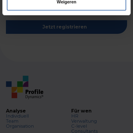
Weigeren
Jetzt registrieren
Analyse
Für wen
Individuell
HR
Team
Verwaltung
Organisation
C-level
Consultants