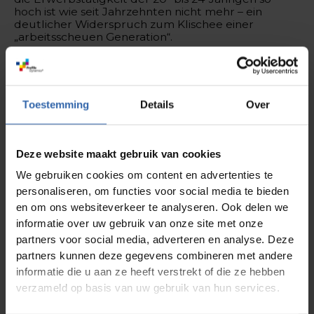
hoch ist wie seit Jahrzehnten nicht mehr – ein
deutlicher Widerspruch zum Klischee einer
„arbeitsscheuen Generation“.
Keine einheitlichen Muster
Rabe unterstreicht daher: „Es gibt keine
einheitlichen Muster innerhalb von Generationen.“
Toestemming
Details
Over
Menschen werden vielmehr von unterschiedlichen
inneren Motiven angetrieben – für manche stehen
Wettbewerb und Aufstiegsmöglichkeiten im
Vordergrund, für andere Teamharmonie und
Deze website maakt gebruik van cookies
Zusammenhalt.
We gebruiken cookies om content en advertenties te
Hier geht es zum vollständigen Artikel bei
personaliseren, om functies voor social media te bieden
personalintern.de
en om ons websiteverkeer te analyseren. Ook delen we
informatie over uw gebruik van onze site met onze
partners voor social media, adverteren en analyse. Deze
News
partners kunnen deze gegevens combineren met andere
informatie die u aan ze heeft verstrekt of die ze hebben
verzameld op basis van uw gebruik van hun services.
Was macht Teamarbeit im Sport so besonders
Lesen Sie mehr