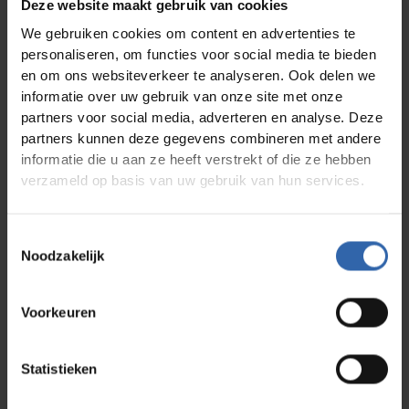
Deze website maakt gebruik van cookies
psychologie.
We gebruiken cookies om content en advertenties te
Ze herkennen dat verbinding niet ontstaat uit
personaliseren, om functies voor social media te bieden
voorspellingen,
en om ons websiteverkeer te analyseren. Ook delen we
maar uit begrip en dat begrip begint bij weten wat
mensen drijft.
informatie over uw gebruik van onze site met onze
partners voor social media, adverteren en analyse. Deze
De menselijke factor blijft onmisbaar
partners kunnen deze gegevens combineren met andere
AI kan veel.
informatie die u aan ze heeft verstrekt of die ze hebben
Maar het kan geen verantwoordelijkheid nemen.
verzameld op basis van uw gebruik van hun services.
Geen vertrouwen geven.
Geen energie voelen of betekenis creëren.
Dat blijft de taak van leiders.
Toestemmingsselectie
En die leiders hebben instrumenten nodig die
Noodzakelijk
menselijk gedrag niet simplificeren, maar verklaren.
Instrumenten die stevig staan in wetenschap, niet in
aannames.
Voorkeuren
Ontdek hoe Profile Dynamics
wetenschappelijk onderbouwd
Statistieken
mensinzicht toevoegt aan een wereld
vol algoritmes.