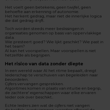
Het voelt geen betekenis, geen twijfel, geen
behoefte aan erkenning of autonomie.
Het herkent gedrag, maar niet de innerlijke logica
die dat gedrag drijft.
Toch worden steeds meer beslissingen in
organisaties genomen op basis van oppervlakkige
data.
Wie presteert goed? Wie lijkt geschikt? Wie past in
het team?
AI kan het voorspellen. Maar voorspellen is niet
hetzelfde als begrijpen.
Het risico van data zonder diept
e
In een wereld waar AI het ritme bepaalt, dreigt
leiderschap te verschuiven van
begeleiden
naar
beoordelen.
Cijfers vervangen gesprekken.
Algoritmes komen in plaats van intuïtie en begrip,
de zachtere' eigenschappen waar elke ervaren
leider ook over beschikt..
Echte leiders zien wat de cijfers niet vangen:
de twijfels, overtuigingen, waarden oftewel de