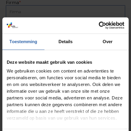
Firma
*
Funktion
*
PLZ + Stadt
*
Toestemming
Details
Over
E-Mail-Adresse der Rechnung
*
Deze website maakt gebruik van cookies
We gebruiken cookies om content en advertenties te
Geschäftsadresse
*
personaliseren, om functies voor social media te bieden
en om ons websiteverkeer te analyseren. Ook delen we
informatie over uw gebruik van onze site met onze
Anmerkungen
partners voor social media, adverteren en analyse. Deze
partners kunnen deze gegevens combineren met andere
informatie die u aan ze heeft verstrekt of die ze hebben
verzameld op basis van uw gebruik van hun services.