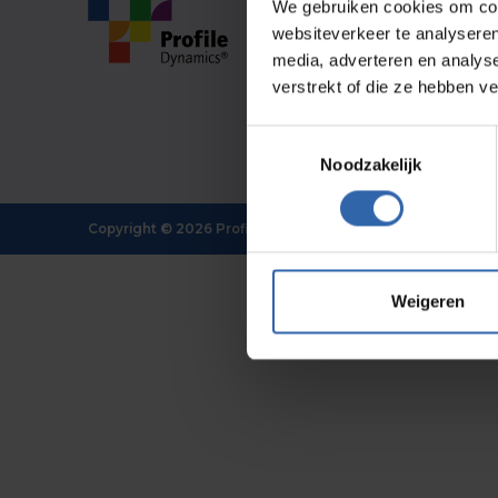
We gebruiken cookies om cont
Individuell
Über u
Team
Unser 
websiteverkeer te analyseren
Organisation
Franchi
media, adverteren en analys
Für wen
Kontakt
Kontakt
HR
verstrekt of die ze hebben v
Kontakt
Verwaltung
News
C-level
Toestemmingsselectie
Downlo
Consultants
Noodzakelijk
Copyright ©
2026
Profile Dynamics
Weigeren