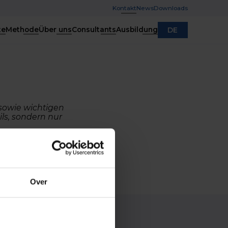
Kontakt
News
Downloads
te
Methode
Über uns
Consultants
Ausbildung
DE
 sowie wichtigen
ls, sondern nur
Over
e
Kontakt