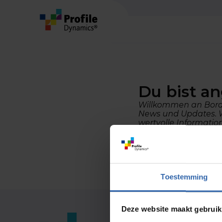
Kontakt
T:
036 - 54 65 243
E:
office@profiledynamics.nl
Du bist a
Willkommen an Bord! 
News und Updates. Wi
wertvolle Informatio
Zurück zur Starts
Toestemming
Deze website maakt gebruik
Analyse
Über u