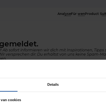
Analyse
Für wen
Product Sui
ngemeldet.
Ab sofort informieren wir dich mit Inspirationen, Tipps
r versprechen dir: Du erhältst von uns keine Spam-Mai
nen.
eite
Details
 van cookies
ns
Consultants
Product Suit