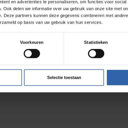
ent en advertenties te personaliseren, om functies voor social
ns
Unsere Consultants
Personal Profil
Team
Consultant Suchen
Team Profiler
. Ook delen we informatie over uw gebruik van onze site met on
se
Consultant werden
Job Profiler
e. Deze partners kunnen deze gegevens combineren met andere i
 Niederlande
Ausbildung
Company Profi
 Deutschland
erzameld op basis van uw gebruik van hun services.
 Österreich
ads
Voorkeuren
Statistieken
Selectie toestaan