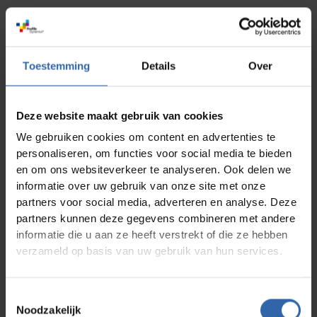
Manager müssen loslassen und
Vertrauen haben
Toestemming
Details
Over
Doch die Umstellung auf mehr Selbstständigkeit ist
für viele Organisationen herausfordernd. Wir haben
mit Katharina Kohlmayr gesprochen, Expertin für
persönliche Entwicklung und Selbstführung. Sie
Deze website maakt gebruik van cookies
beobachtet, dass Manager oft mit der wachsenden
Komplexität und dem notwendigen Wandel
We gebruiken cookies om content en advertenties te
kämpfen. „Manager müssen loslassen und darauf
personaliseren, om functies voor social media te bieden
vertrauen, dass die Teams die richtigen
Entscheidungen treffen. Doch hierarchisches
en om ons websiteverkeer te analyseren. Ook delen we
Denken blockiert diesen Prozess häufig“, erklärt sie.
informatie over uw gebruik van onze site met onze
Wenn Manager den Überblick verlieren, behindern
partners voor social media, adverteren en analyse. Deze
sie oft unbewusst die Eigeninitiative der Mitarbeiter
partners kunnen deze gegevens combineren met andere
– ein Frustfaktor für alle
Beteiligten.Selbstorganisation erfordert Mut und
informatie die u aan ze heeft verstrekt of die ze hebben
ein Umdenken – sowohl bei Führungskräften als
verzameld op basis van uw gebruik van hun services.
auch bei Mitarbeitern. Nicht jeder will oder kann
mehr Verantwortung übernehmen, was völlig in
Ordnung ist. Doch die, die dazu bereit sind,
Toestemmingsselectie
verdienen den nötigen Freiraum. Dies verlangt eine
neue Rolle für Manager: weniger Kontrolle, mehr
Noodzakelijk