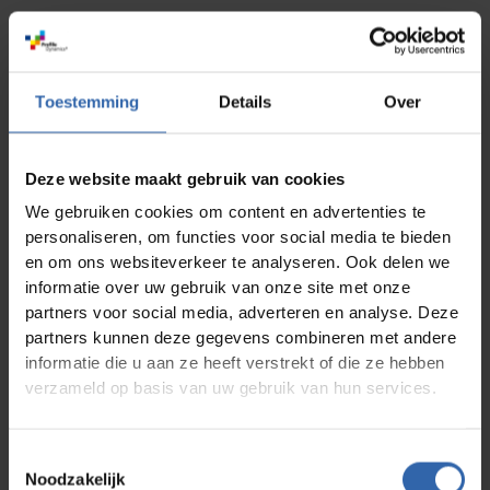
Manager müssen loslassen und
Vertrauen haben
Toestemming
Details
Over
Doch die Umstellung auf mehr Selbstständigkeit ist
für viele Organisationen herausfordernd. Wir haben
mit Katharina Kohlmayr gesprochen, Expertin für
persönliche Entwicklung und Selbstführung. Sie
Deze website maakt gebruik van cookies
beobachtet, dass Manager oft mit der wachsenden
Komplexität und dem notwendigen Wandel
We gebruiken cookies om content en advertenties te
kämpfen. „Manager müssen loslassen und darauf
personaliseren, om functies voor social media te bieden
vertrauen, dass die Teams die richtigen
Entscheidungen treffen. Doch hierarchisches
en om ons websiteverkeer te analyseren. Ook delen we
Denken blockiert diesen Prozess häufig“, erklärt sie.
informatie over uw gebruik van onze site met onze
Wenn Manager den Überblick verlieren, behindern
partners voor social media, adverteren en analyse. Deze
sie oft unbewusst die Eigeninitiative der Mitarbeiter
partners kunnen deze gegevens combineren met andere
– ein Frustfaktor für alle
Beteiligten.Selbstorganisation erfordert Mut und
informatie die u aan ze heeft verstrekt of die ze hebben
ein Umdenken – sowohl bei Führungskräften als
verzameld op basis van uw gebruik van hun services.
auch bei Mitarbeitern. Nicht jeder will oder kann
mehr Verantwortung übernehmen, was völlig in
Ordnung ist. Doch die, die dazu bereit sind,
Toestemmingsselectie
verdienen den nötigen Freiraum. Dies verlangt eine
neue Rolle für Manager: weniger Kontrolle, mehr
Noodzakelijk