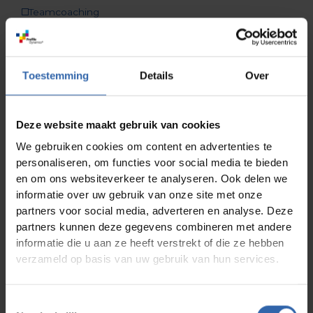
Teamcoaching
Organisationen
Effektive Kommunikation
Rekrutierung und Auswahl
Toestemming
Details
Over
Führungskräfte
Veränderungsmanagement
Deze website maakt gebruik van cookies
Kulturanalyse
We gebruiken cookies om content en advertenties te
personaliseren, om functies voor social media te bieden
en om ons websiteverkeer te analyseren. Ook delen we
Was macht Teamarbeit im Sport so besonders
informatie over uw gebruik van onze site met onze
Weiterlesen
partners voor social media, adverteren en analyse. Deze
partners kunnen deze gegevens combineren met andere
Pflege – Ein Beruf mit Herz und
informatie die u aan ze heeft verstrekt of die ze hebben
Herausforderungen
Weiterlesen
verzameld op basis van uw gebruik van hun services.
Warum Veränderung so schwierig ist...
Toestemmingsselectie
Weiterlesen