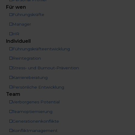
Für wen
Führungskräfte
Manager
HR
Individuell
Führungskräfteentwicklung
Reintegration
Stress- und Burnout-Prävention
Karriereberatung
Persönliche Entwicklung
Team
Verborgenes Potential
Teamoptiemierung
Generationenkonflikte
Konfliktmanagement