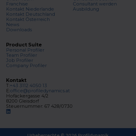
Franchise
Consultant werden
Kontakt Niederlande
Ausbildung
Kontakt Deutschland
Kontakt Österreich
News
Downloads
Product Suite
Personal Profiler
Team Profiler
Job Profiler
Company Profiler
Kontakt
T:
+43 3112 4050 13
E:
office@profiledynamics.at
Hofäckergasse 4/2
8200 Gleisdorf
Steuernummer: 67 428/0730
Urheberrechte ©
2026
Profildynamik