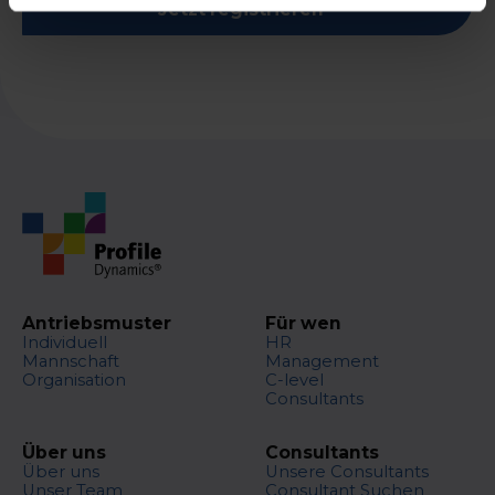
Jetzt registrieren
Antriebsmuster
Für wen
Individuell
HR
Mannschaft
Management
Organisation
C-level
Consultants
Über uns
Consultants
Über uns
Unsere Consultants
Unser Team
Consultant Suchen