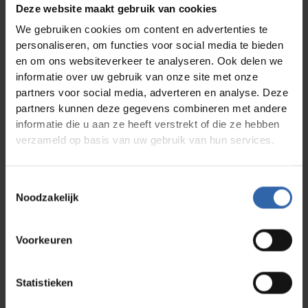
Deze website maakt gebruik van cookies
De rol van drijfvereninzicht
We gebruiken cookies om content en advertenties te
Eén van de sleutels ligt in het begrijpen van
personaliseren, om functies voor social media te bieden
persoonlijke drijfveren: de factoren die bepalen
en om ons websiteverkeer te analyseren. Ook delen we
waar iemand energie van krijgt en wat juist energie
informatie over uw gebruik van onze site met onze
kost. Met een methode als Profile Dynamics wordt
inzichtelijk gemaakt hoe werk beter kan aansluiten
partners voor social media, adverteren en analyse. Deze
op de natuurlijke motivatie van medewerkers, en
partners kunnen deze gegevens combineren met andere
hoe teams zo ingericht kunnen worden dat
informatie die u aan ze heeft verstrekt of die ze hebben
energiebronnen worden benut en energievreters
beperkt blijven.
verzameld op basis van uw gebruik van hun services.
Toestemmingsselectie
Zo wordt burn-outpreventie niet alleen een
Noodzakelijk
kwestie van brandjes blussen, maar een
strategische keuze voor toekomstbestendig
personeelsbeleid.
Voorkeuren
Wil je weten hoe je werkstress effectief kunt
Statistieken
aanpakken en personeelsbehoud kunt versterken?
Download het whitepaper
Burn-out is (g)een