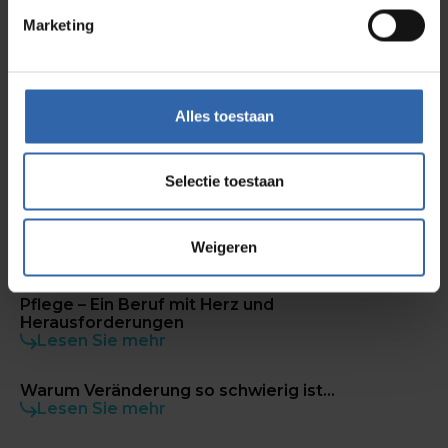
keuze
en ontdek hoe inzicht in drijfveren helpt om
Marketing
een werkomgeving te creëren waarin
medewerkers duurzaam gemotiveerd en inzetbaar
blijven.
Alles toestaan
News
Selectie toestaan
Was macht Teamarbeit im Sport so besonders
Weigeren
Lesen Sie mehr
Pflege – Ein Beruf mit Herz und
Herausforderungen
Lesen Sie mehr
Warum Veränderung so schwierig ist...
Lesen Sie mehr