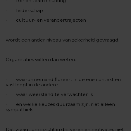
· rol- en teaminrichting
· leiderschap
· cultuur- en verandertrajecten
wordt een ander niveau van zekerheid gevraagd.
Organisaties willen dan weten:
· waarom iemand floreert in de ene context en
vastloopt in de andere
· waar weerstand te verwachten is
· en welke keuzes duurzaam zijn, niet alleen
sympathiek
Dat vraagt om inzicht in drijfveren en motivatie, niet