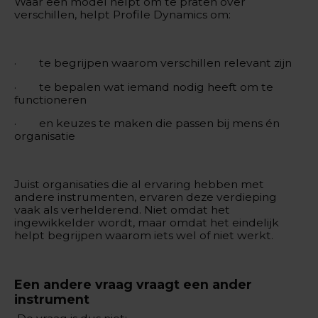
Waar een model helpt om te praten over
verschillen, helpt Profile Dynamics om:
· te begrijpen waarom verschillen relevant zijn
· te bepalen wat iemand nodig heeft om te
functioneren
· en keuzes te maken die passen bij mens én
organisatie
Juist organisaties die al ervaring hebben met
andere instrumenten, ervaren deze verdieping
vaak als verhelderend. Niet omdat het
ingewikkelder wordt, maar omdat het eindelijk
helpt begrijpen waarom iets wel of niet werkt.
Een andere vraag vraagt een ander
instrument