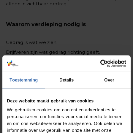
alleen in zichtbaar gedrag.
Waarom verdieping nodig is
Gedrag is wat we zien.
Drijfveren zijn wat gedrag richting geeft.
Twee mensen kunnen hetzelfde gedrag laten zien,
maar vanuittotaal verschillende motivatie. Dat
Toestemming
Details
Over
verschil is vaak onzichtbaar – totdat hetwringt.
Bijvoorbeeld wanneer:
Deze website maakt gebruik van cookies
· samenwerking structureel spanning oplevert
We gebruiken cookies om content en advertenties te
personaliseren, om functies voor social media te bieden
· verandering energie kost in plaats van oplevert
en om ons websiteverkeer te analyseren. Ook delen we
· of iemand “op papier” perfect past, maar in
informatie over uw gebruik van onze site met onze