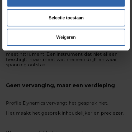
· minder discussie achteraf, meer helderheid
vooraf
Selectie toestaan
· minder verrassingen in teams en verandering
Weigeren
In die situaties kiezen zij voor wetenschappelijk
onderbouwde drijfverenanalyses, omdat het geen
typologie is, maar een psychologisch
meetinstrument. Een instrument dat niet alleen
beschrijft, maar meet wat mensen drijft en waar
spanning ontstaat.
Geen vervanging, maar een verdieping
Profile Dynamics vervangt het gesprek niet.
Het maakt het gesprek inhoudelijker en preciezer.