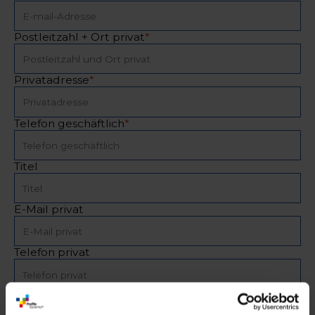
Postleitzahl + Ort privat
*
Privatadresse
*
Telefon geschäftlich
*
Titel
E-Mail privat
Telefon privat
Kostenstelle