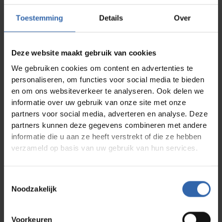
Firma
*
Toestemming
Details
Over
Funktion
*
Deze website maakt gebruik van cookies
We gebruiken cookies om content en advertenties te
Postleitzahl + Ort
*
personaliseren, om functies voor social media te bieden
en om ons websiteverkeer te analyseren. Ook delen we
informatie over uw gebruik van onze site met onze
Rechnungs-E-Mail-Adresse
*
partners voor social media, adverteren en analyse. Deze
partners kunnen deze gegevens combineren met andere
informatie die u aan ze heeft verstrekt of die ze hebben
Geschäftsadresse
*
verzameld op basis van uw gebruik van hun services.
Anmerkungen
Toestemmingsselectie
Noodzakelijk
Voorkeuren