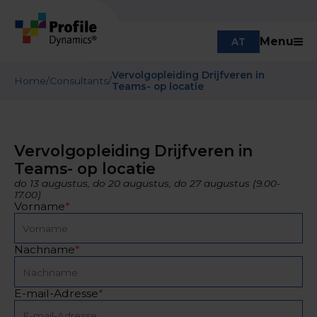
Menu
AT
Vervolgopleiding Drijfveren in
Home
/
Consultants
/
Teams- op locatie
Vervolgopleiding Drijfveren in
Teams- op locatie
do 13 augustus, do 20 augustus, do 27 augustus (9.00-
17.00)
Vorname
*
Nachname
*
E-mail-Adresse
*