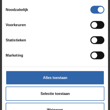
Toestemmingsselectie
Noodzakelijk
Ich stimme dem zu
datenschutzbestimmungen
*
Voorkeuren
Anmelden
Statistieken
Marketing
Newsletter abonnieren
Alles toestaan
Vorname
Nachname
Selectie toestaan
E-mail-Adresse
Weigeren