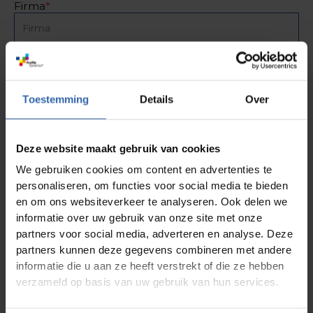
Firma
*
Funktion
*
Postleitzahl + Ort
*
Toestemming
Details
Over
Rechnungs-E-Mail-Adresse
*
Deze website maakt gebruik van cookies
We gebruiken cookies om content en advertenties te
Geschäftsadresse
*
personaliseren, om functies voor social media te bieden
en om ons websiteverkeer te analyseren. Ook delen we
informatie over uw gebruik van onze site met onze
Anmerkungen
partners voor social media, adverteren en analyse. Deze
partners kunnen deze gegevens combineren met andere
informatie die u aan ze heeft verstrekt of die ze hebben
verzameld op basis van uw gebruik van hun services.