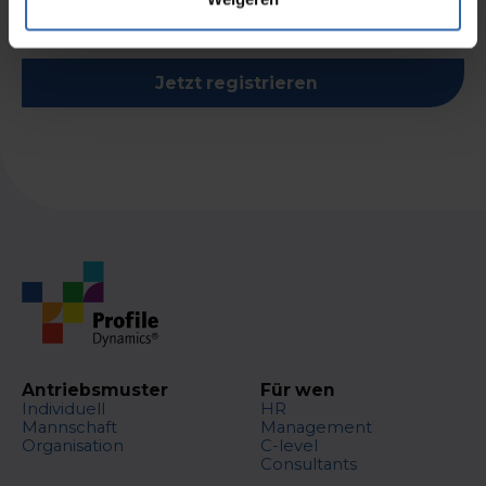
Jetzt registrieren
Antriebsmuster
Für wen
Individuell
HR
Mannschaft
Management
Organisation
C-level
Consultants