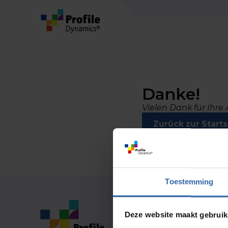
Kontakt
T:
036 - 54 65 243
E:
office@profiledynamics.nl
Danke!
Vielen Dank für Ihre
Zurück zur Starts
Toestemming
Antriebsmuster
Üb
Individuell
Übe
Deze website maakt gebruik
Mannschaft
Un