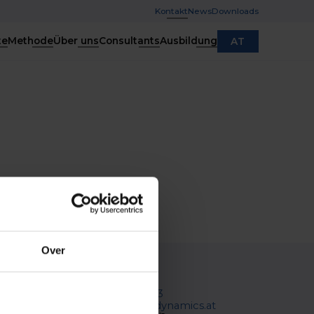
Kontakt
News
Downloads
te
Methode
Über uns
Consultants
Ausbildung
AT
Over
ite
Kontakt
filer
T:
+43 3112 4050 13
er
E:
office@profiledynamics.at