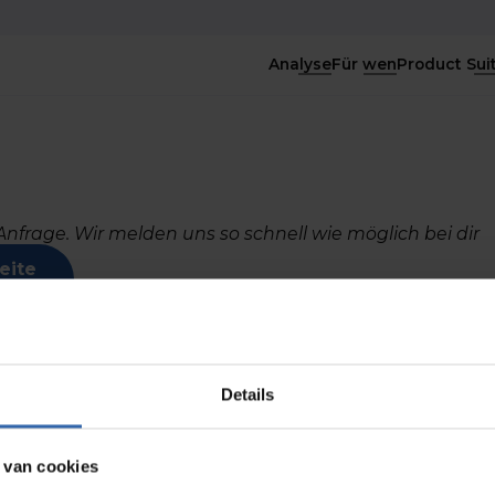
Analyse
Für wen
Product Sui
 Anfrage. Wir melden uns so schnell wie möglich bei dir
eite
Details
er uns
Consultants
Product Su
r uns
Unsere Consultants
Personal Pro
 van cookies
ser Team
Consultant Suchen
Team Profil