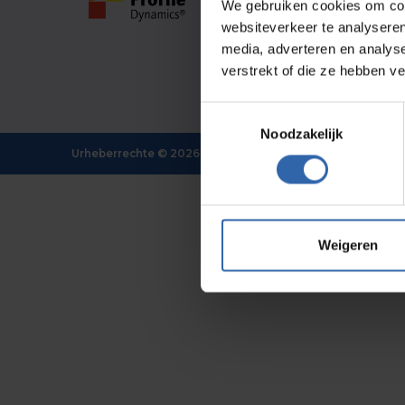
Organisation
Fra
We gebruiken cookies om cont
Für wen
Kon
websiteverkeer te analyseren
Kon
HR
media, adverteren en analys
Kon
Management
Ne
C-level
verstrekt of die ze hebben v
Do
Consultants
Toestemmingsselectie
Noodzakelijk
Urheberrechte ©
2026
Profildynamik
Weigeren