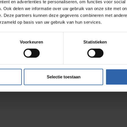
nchise
Consultant werden
Job Profiler
ent en advertenties te personaliseren, om functies voor social
takt Niederlande
Ausbildung
Company Pro
. Ook delen we informatie over uw gebruik van onze site met on
takt Deutschland
e. Deze partners kunnen deze gegevens combineren met andere i
takt Österreich
ws
erzameld op basis van uw gebruik van hun services.
wnloads
Voorkeuren
Statistieken
Selectie toestaan