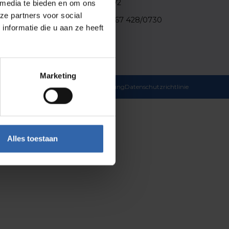
Hofäckergasse 4/2
 media te bieden en om ons
filer
8200 Gleisdorf
ze partners voor social
Steuernummer: 67 428/0730
nformatie die u aan ze heeft
Marketing
Datenschutzerklärung
Datenschutzrichtlinie
Alles toestaan