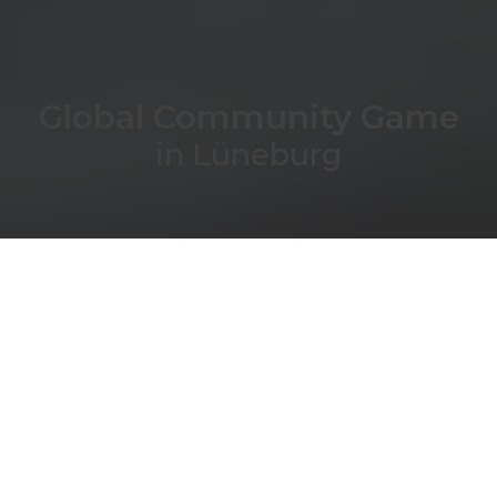
Global Community Game
in Lüneburg
Profile Dynamics holt das Global
Community Game nach Lüneburg.
In der integralen Brettspiel-Simulation lernst
du, wie du handfeste Lösungen für
persönliche Resilienz, sinnstiftende
Organisationsformen, gelungene
Zusammenarbeit und eine nachhaltige
Ökonomie entwickeln und anwenden