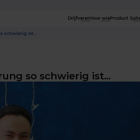
Drijfveren
Voor wie
Product Suit
schwierig ist...
ng so schwierig ist...