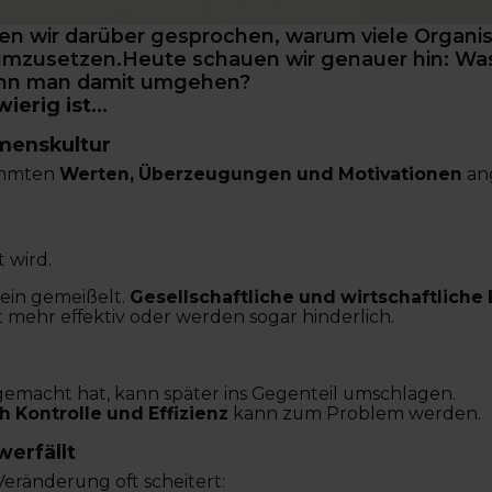
en wir darüber gesprochen, warum viele Organi
umzusetzen.Heute schauen wir genauer hin: W
kann man damit umgehen?
rig ist...
menskultur
timmten
Werten, Überzeugungen und Motivationen
ang
 wird.
tein gemeißelt.
Gesellschaftliche und wirtschaftlich
t mehr effektiv oder werden sogar hinderlich.
gemacht hat, kann später ins Gegenteil umschlagen.
 Kontrolle und Effizienz
kann zum Problem werden.
erfällt
eränderung oft scheitert: