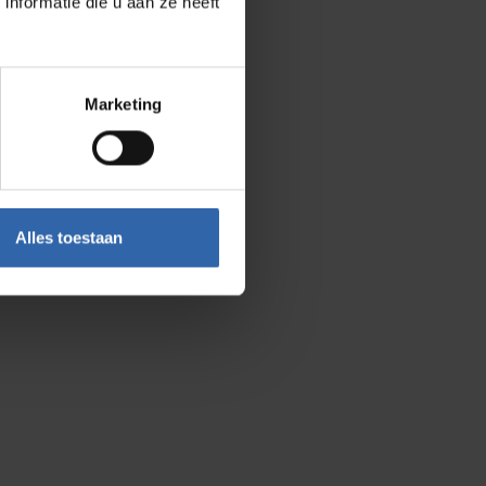
nformatie die u aan ze heeft
herrscht oft ein starkes
Marketing
eise.
en haben es schwer.
te braucht es
einen
Alles toestaan