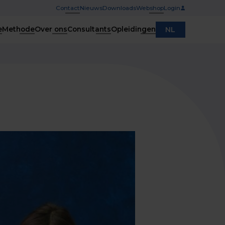
Contact
Nieuws
Downloads
Webshop
Login
e
Methode
Over ons
Consultants
Opleidingen
NL