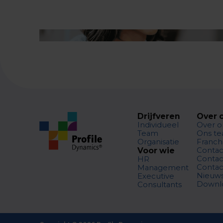
Drijfveren
Over 
Individueel
Over o
Team
Ons t
Organisatie
Franch
Voor wie
Contac
Contac
HR
Contac
Management
Nieuw
Executive
Downl
Consultants