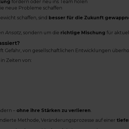
tung
fördern oder neu ins Team holen
die neue Probleme schaffen
gewicht schaffen, sind
besser für die Zukunft gewappn
en Ansatz
, sondern um die
richtige Mischung
für aktue
assiert?
äuft Gefahr, von gesellschaftlichen Entwicklungen überh
in Zeiten von:
.
ndern –
ohne ihre Stärken zu verlieren
.
undierte Methode, Veränderungsprozesse auf einer
tief