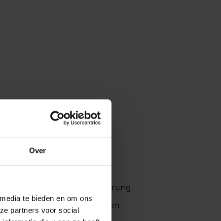
.
Over
nd genau das macht Veränderung
 media te bieden en om ons
ltig
gestaltet werden können.
ze partners voor social