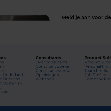
Meld je aan voor d
ons
Consultants
Product Sui
ns
Over consultants
Product Suite
eam
Consultant Zoeken
Personal Profi
ise
Consultant worden
Team Profiler
t Nederland
Opleidingen
Job Profiler
t Duitsland
Webshop
Company Prof
t Oostenrijk
s
oads