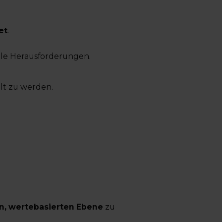
et
.
lle Herausforderungen.
olt zu werden.
en, wertebasierten Ebene
zu