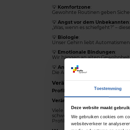
💡
Komfortzone
:
Gewohnte Routinen geben Sicher
💡
Angst vor dem Unbekannten
„Was, wenn es schiefgeht?“ – di
💡
Biologie
:
Unser Gehirn liebt Automatismen.
💡
Emotionale Bindungen
:
Wir hängen an alten Gewohnheite
💡
Angst vor Misserfolg
:
Die Angst zu scheitern verhindert 
Veränderung beginnt beim V
Toestemming
Profile Dynamics®
liefert einen
Veränderung beginnt mit dem V
Deze website maakt gebruik
Viele Organisationen kennen ihr
schwer.
We gebruiken cookies om cont
Profile Dynamics® macht diese s
websiteverkeer te analyseren