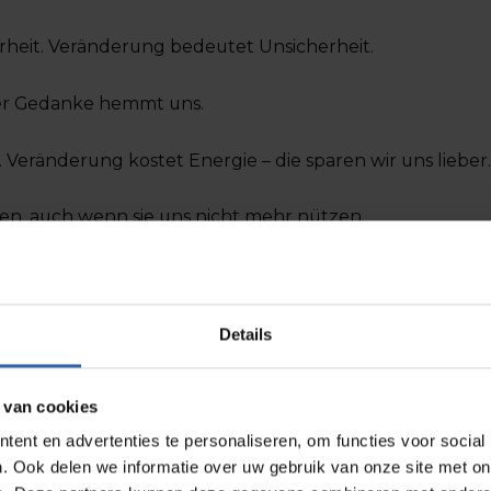
heit. Veränderung bedeutet Unsicherheit.
:
eser Gedanke hemmt uns.
 Veränderung kostet Energie – die sparen wir uns lieber
n, auch wenn sie uns nicht mehr nützen.
oft den ersten Schritt.
erständnis von Motiven
Details
 wichtigen Erklärungsansatz:
erständnis der inneren Antreiber.
 van cookies
e eigenen
Wertemuster
und
Motivstrukturen
nicht – u
ent en advertenties te personaliseren, om functies voor social
ichtbar, sodass Veränderungen
authentisch und nachha
. Ook delen we informatie over uw gebruik van onze site met on