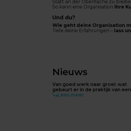
Statt an der Oberfläche zu blei
So kann eine Organisation
ihre K
Und du?
Wie geht deine Organisation 
Teile deine Erfahrungen –
lass u
Nieuws
Van goed werk naar groei: wat
gebeurt er in de praktijk van ee
consultant?
Lees meer