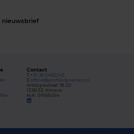
e nieuwsbrief
te
Contact
T:
+31 36 5465243
ler
E:
office@profiledynamics.nl
Antilopestraat 18-20
1338 EE Almere
iler
KvK: 09165054