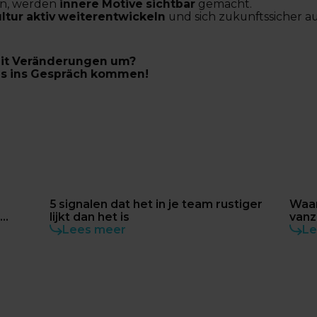
ben, werden
innere Motive sichtbar
gemacht.
ultur aktiv weiterentwickeln
und sich zukunftssicher au
mit Veränderungen um?
ns ins Gespräch kommen!
5 signalen dat het in je team rustiger
Waa
n
lijkt dan het is
vanz
Lees meer
Le