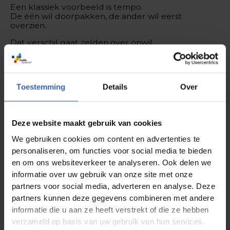
Een klassiek voorbeeld is tempo.
De één wil doorpakken, de ander wil eerst
overzien.
Dat verschil gaat zelden over onwil.
Het gaat over wat iemand probeert te borgen:
overzicht
kwaliteit
Toestemming
Details
Over
betrokkenheid
veiligheid
resultaat
Deze website maakt gebruik van cookies
Als dat niet wordt herkend, botsen logica’s.
We gebruiken cookies om content en advertenties te
Structuur, relatie en besluitvorming
personaliseren, om functies voor social media te bieden
en om ons websiteverkeer te analyseren. Ook delen we
Hetzelfde geldt voor structuur.
informatie over uw gebruik van onze site met onze
Waar de één behoefte heeft aan duidelijke rollen
en afspraken, ervaart eenander dat als verstikkend.
partners voor social media, adverteren en analyse. Deze
partners kunnen deze gegevens combineren met andere
Ook in besluitvorming zie je dit terug.
informatie die u aan ze heeft verstrekt of die ze hebben
Wanneer is een besluit “goed genoeg”?
Wanneer moet het nog beter, zorgvuldiger of
verzameld op basis van uw gebruik van hun services.
breder afgestemd?