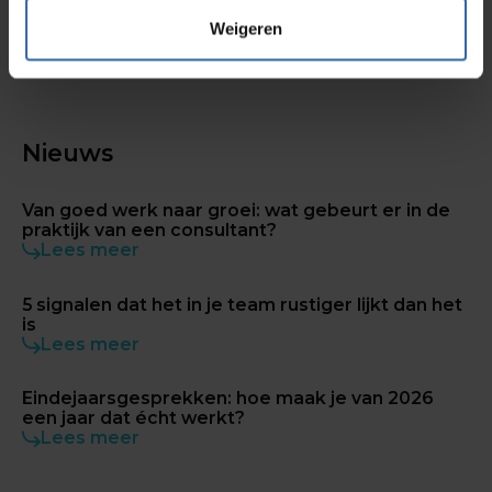
wat anderen nodig hebben
waar die behoeften botsen of elkaar versterken
Weigeren
Daar begint echte samenwerking.
Nieuws
Van goed werk naar groei: wat gebeurt er in de
praktijk van een consultant?
Lees meer
5 signalen dat het in je team rustiger lijkt dan het
is
Lees meer
Eindejaarsgesprekken: hoe maak je van 2026
een jaar dat écht werkt?
Lees meer