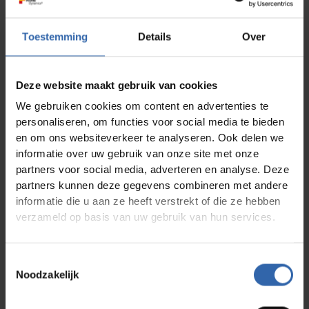
Bedrijf
*
Toestemming
Details
Over
Functie
*
Deze website maakt gebruik van cookies
We gebruiken cookies om content en advertenties te
Postcode + Plaats
*
personaliseren, om functies voor social media te bieden
en om ons websiteverkeer te analyseren. Ook delen we
informatie over uw gebruik van onze site met onze
Factuur e-mailadres
*
partners voor social media, adverteren en analyse. Deze
partners kunnen deze gegevens combineren met andere
informatie die u aan ze heeft verstrekt of die ze hebben
Vestigingsadres
*
verzameld op basis van uw gebruik van hun services.
Opmerkingen
Toestemmingsselectie
Noodzakelijk