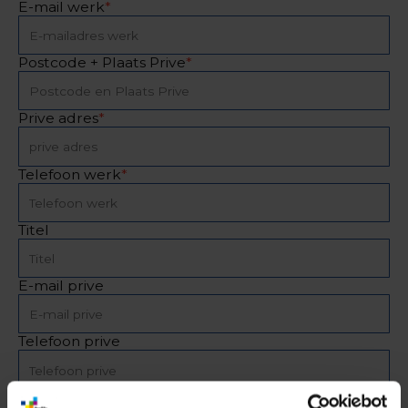
E-mail werk
*
Postcode + Plaats Prive
*
Prive adres
*
Telefoon werk
*
Titel
E-mail prive
Telefoon prive
Kostenplaats