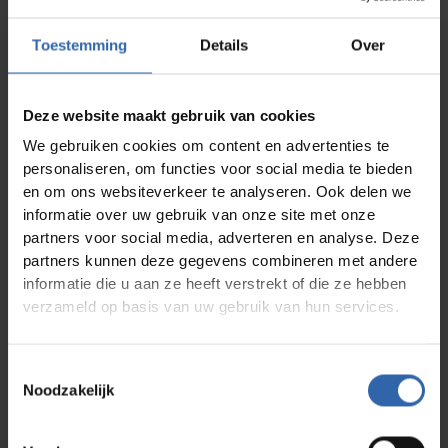
Bedrijf
*
Toestemming
Details
Over
Functie
*
Deze website maakt gebruik van cookies
We gebruiken cookies om content en advertenties te
Postcode + Plaats
*
personaliseren, om functies voor social media te bieden
en om ons websiteverkeer te analyseren. Ook delen we
informatie over uw gebruik van onze site met onze
Factuur e-mailadres
*
partners voor social media, adverteren en analyse. Deze
partners kunnen deze gegevens combineren met andere
Vestigingsadres
*
informatie die u aan ze heeft verstrekt of die ze hebben
verzameld op basis van uw gebruik van hun services.
Opmerkingen
Toestemmingsselectie
Noodzakelijk