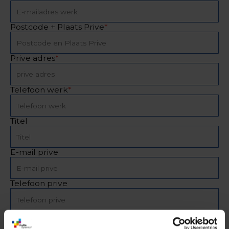
Postcode + Plaats Prive
*
Prive adres
*
Telefoon werk
*
Titel
E-mail prive
Telefoon prive
Kostenplaats