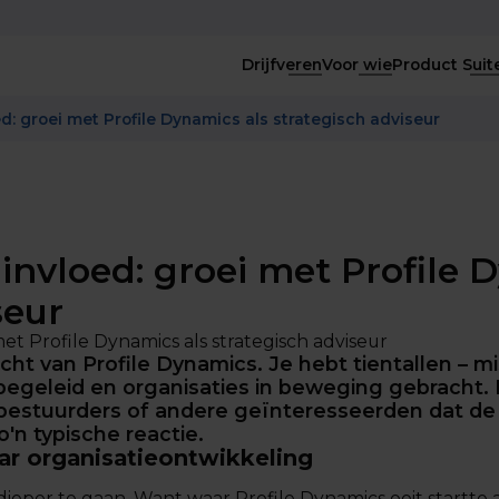
Drijfveren
Voor wie
Product Suit
ed: groei met Profile Dynamics als strategisch adviseur
 invloed: groei met Profile 
seur
acht van Profile Dynamics. Je hebt tientallen – 
begeleid en organisaties in beweging gebracht. 
stuurders of andere geïnteresseerden dat de m
'n typische reactie.
aar organisatieontwikkeling
eper te gaan. Want waar Profile Dynamics ooit startte al