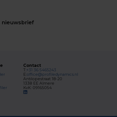
e nieuwsbrief
te
Contact
T:
+31 36 5465243
ler
E:
office@profiledynamics.nl
Antilopestraat 18-20
1338 EE Almere
iler
KvK: 09165054