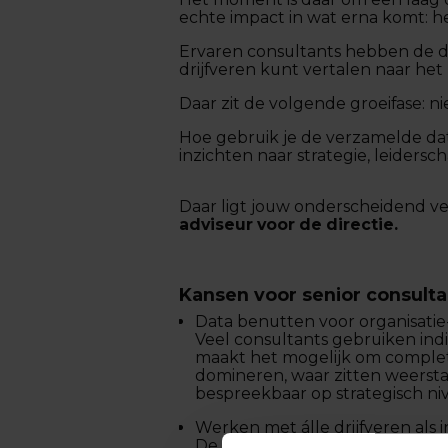
echte impact in wat erna komt: he
Ervaren consultants hebben de dr
drijfveren kunt vertalen naar het
Daar zit de volgende groeifase: n
Hoe gebruik je de verzamelde data
inzichten naar strategie, leiders
Daar ligt jouw onderscheidend v
adviseur voor de directie.
Kansen voor senior consulta
Data benutten voor organisatie
Veel consultants gebruiken indi
maakt het mogelijk om complete 
domineren, waar zitten weersta
bespreekbaar op strategisch ni
Werken met álle drijfveren als 
De meeste klanten praten graag