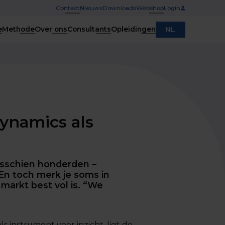
Contact
Nieuws
Downloads
Webshop
Login
e
Methode
Over ons
Consultants
Opleidingen
NL
Dynamics als
misschien honderden –
En toch merk je soms in
arkt best vol is. “We
s instrument voor inzicht, ligt de