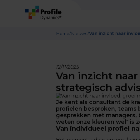
Home
/
Nieuws
/
Van inzicht naar invlo
12/11/2025
Van inzicht naar
strategisch advi
Je kent als consultant de kr
profielen besproken, teams 
gesprekken met managers, be
weten onze kleuren wel" is zo
Van individueel profiel n
Het moment is daar om een laag di