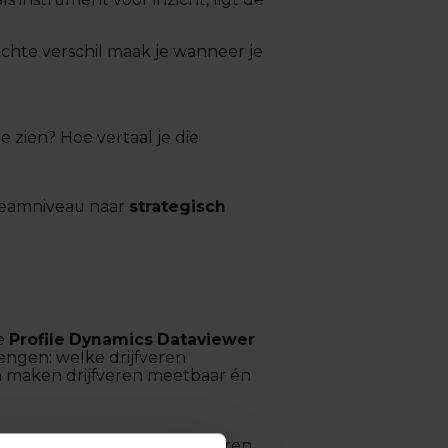
echte verschil maak je wanneer je
e zien? Hoe vertaal je die
 teamniveau naar
strategisch
De
Profile Dynamics Dataviewer
rengen: welke drijfveren
en maken drijfveren meetbaar én
bruiken de weerstandsdrijfveren