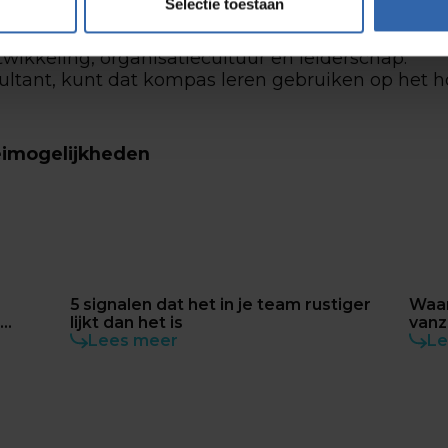
Selectie toestaan
 dan een analyse.
wikkeling, organisatiecultuur en leiderschap.
onsultant, kunt dat kompas leren gebruiken op het 
eimogelijkheden
5 signalen dat het in je team rustiger
Waa
n
lijkt dan het is
vanz
Lees meer
Le