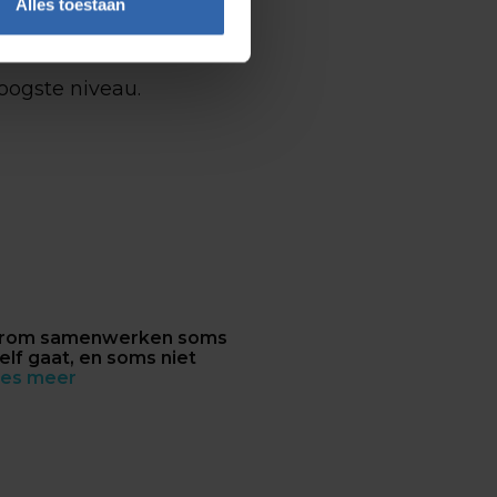
Alles toestaan
hoogste niveau.
rom samenwerken soms
elf gaat, en soms niet
es meer