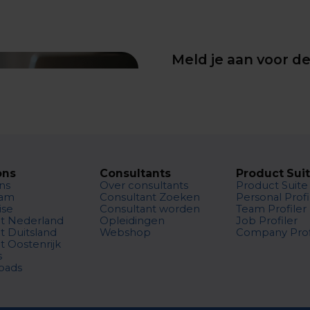
Meld je aan voor d
ons
Consultants
Product Sui
ns
Over consultants
Product Suite
eam
Consultant Zoeken
Personal Profi
ise
Consultant worden
Team Profiler
t Nederland
Opleidingen
Job Profiler
t Duitsland
Webshop
Company Prof
t Oostenrijk
s
oads