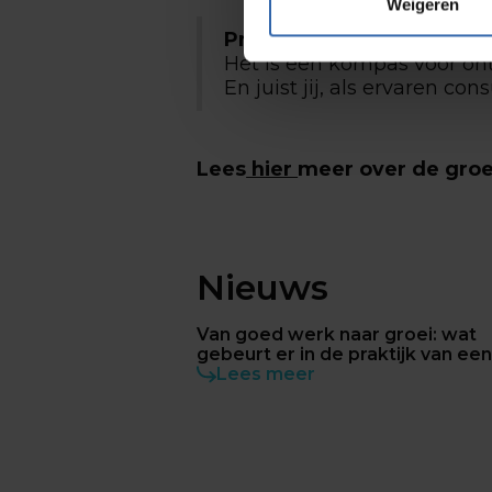
Weigeren
Profile Dynamics is meer
Het is een kompas voor ont
En juist jij, als ervaren c
Lees
hier
meer over de gro
Nieuws
Van goed werk naar groei: wat
gebeurt er in de praktijk van ee
consultant?
Lees meer