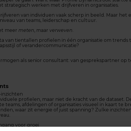
t strategisch werken met drijfveren in organisaties.
ijfveren van individuen vaak scherp in beeld. Maar het 
 niveau van teams, leiderschap en cultuur.
iet meer
meten
, maar
verweven
.
 van tientallen profielen in één organisatie om trends t
chapsstijl of verandercommunicatie?
ermogen als senior consultant: van gesprekspartner op
nts
-inzichten
viduele profielen, maar niet de kracht van de dataset. 
teams, afdelingen of organisaties visueel in kaart te b
nden, waar zit energie of juist spanning? Zulke inzicht
veau.
ingang voor groei
 over hun voorkeursdrijfveren. En veel consultants ge