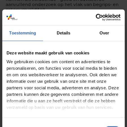
aanvullend onderzoek op het vlak van begrips- en
criteriumvaliditeit.
Waarom dit zo belangrijk is
Organisaties investeren veel in ontwikkeling,
cultuur en verandering. Maar wie weet of die
Toestemming
Details
Over
investering rendeert als het instrument dat je
gebruikt niet wetenschappelijk getoetst is? Hoe
stevig staan de resultaten en wat betekenen die.
Meten is weten en wij hebben met dit onderzoek
Deze website maakt gebruik van cookies
als basis een belangrijke eerste stap gezet naar
nieuwe ontdekkingen op het gebied van mens en
We gebruiken cookies om content en advertenties te
werk.
personaliseren, om functies voor social media te bieden
Wat maakt ons uniek?
en om ons websiteverkeer te analyseren. Ook delen we
Veel populaire instrumenten zijn gebaseerd op
informatie over uw gebruik van onze site met onze
Jung, waarover veel discussie is in de
partners voor social media, adverteren en analyse. Deze
wetenschappelijke literatuur als zijnde
partners kunnen deze gegevens combineren met andere
onvoldoende gefundeerd. Ook andere Graves-
instrumenten zijn niet eerder onafhankelijk
informatie die u aan ze heeft verstrekt of die ze hebben
getoetst. Profile Dynamics is de eerste
verzameld op basis van uw gebruik van hun services.
drijfverenanalyse die zowel praktisch toepasbaar is
als wetenschappelijk getoetst.
Vooruitblik
Toestemmingsselectie