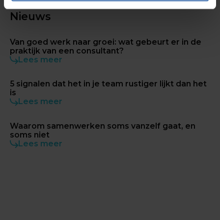
Nieuws
Van goed werk naar groei: wat gebeurt er in de
praktijk van een consultant?
Lees meer
5 signalen dat het in je team rustiger lijkt dan het
is
Lees meer
Waarom samenwerken soms vanzelf gaat, en
soms niet
Lees meer