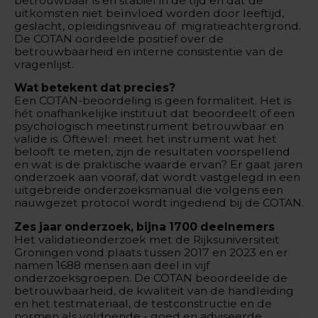
betrouwbaar is en stabiel in de tijd en dat de
uitkomsten niet beïnvloed worden door leeftijd,
geslacht, opleidingsniveau of migratieachtergrond.
De COTAN oordeelde positief over de
betrouwbaarheid en interne consistentie van de
vragenlijst.
Wat betekent dat precies?
Een COTAN-beoordeling is geen formaliteit. Het is
hét onafhankelijke instituut dat beoordeelt of een
psychologisch meetinstrument betrouwbaar en
valide is. Oftewel: meet het instrument wat het
belooft te meten, zijn de resultaten voorspellend
en wat is de praktische waarde ervan? Er gaat jaren
onderzoek aan vooraf, dat wordt vastgelegd in een
uitgebreide onderzoeksmanual die volgens een
nauwgezet protocol wordt ingediend bij de COTAN.
Zes jaar onderzoek, bijna 1700 deelnemers
Het validatieonderzoek met de Rijksuniversiteit
Groningen vond plaats tussen 2017 en 2023 en er
namen 1688 mensen aan deel in vijf
onderzoeksgroepen. De COTAN beoordeelde de
betrouwbaarheid, de kwaliteit van de handleiding
en het testmateriaal, de testconstructie en de
normen als voldoende - goed en adviseerde