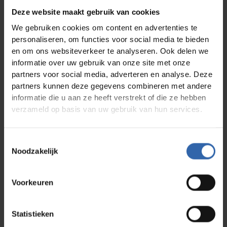
Jetzt Best-Practice-Paper herunterladen und
Deze website maakt gebruik van cookies
Konfliktklärung mit tiefem Verständnis verbessern!
We gebruiken cookies om content en advertenties te
personaliseren, om functies voor social media te bieden
en om ons websiteverkeer te analyseren. Ook delen we
Download
informatie over uw gebruik van onze site met onze
partners voor social media, adverteren en analyse. Deze
partners kunnen deze gegevens combineren met andere
informatie die u aan ze heeft verstrekt of die ze hebben
Downloads
verzameld op basis van uw gebruik van hun services.
Whitepaper - Change Management
Toestemmingsselectie
Lees meer
Noodzakelijk
Whitepaper - Burn-out is (g)een keuze
Lees meer
Voorkeuren
Validation Summary
Lees meer
Statistieken