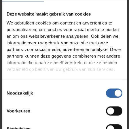
gedrevenheid waarmee ze hun werk uitvoeren.
Intrinsieke motivatie is volgens ons de stuwende
energie die ervoor zorgt dat je steeds opnieuw
Deze website maakt gebruik van cookies
weer het enthousiasme voelt om je in te zetten. Die
We gebruiken cookies om content en advertenties te
stuwende energie kun je opwekken als drijfveren
en taak op elkaar aansluiten. Lees er meer over in
personaliseren, om functies voor social media te bieden
dit whitepaper.
en om ons websiteverkeer te analyseren. Ook delen we
informatie over uw gebruik van onze site met onze
Download
partners voor social media, adverteren en analyse. Deze
partners kunnen deze gegevens combineren met andere
informatie die u aan ze heeft verstrekt of die ze hebben
verzameld op basis van uw gebruik van hun services.
Downloads
Toestemmingsselectie
Whitepaper - Change Management
Noodzakelijk
Lees meer
Whitepaper - Burn-out is (g)een keuze
Voorkeuren
Lees meer
Validation Summary
Statistieken